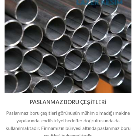
PASLANMAZ BORU ÇEŞİTLERİ
Paslanmaz boru çeşitleri görünüşün mühim olmadığı makine
yapılarında ,endüstriyel hedefler doğrultusunda da
kullanılmaktadır. Firmamızın bünyesi altında paslanmaz boru
çeşitleri bulunmaktadir.